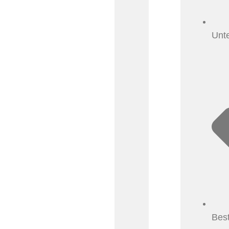
Unt
Bes