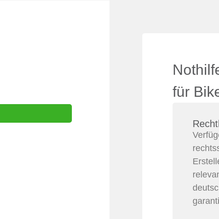
r
lles
Nothil
n Blick.
für Bik
Recht
Verfüg
rechts
Erstel
releva
deutsc
garanti