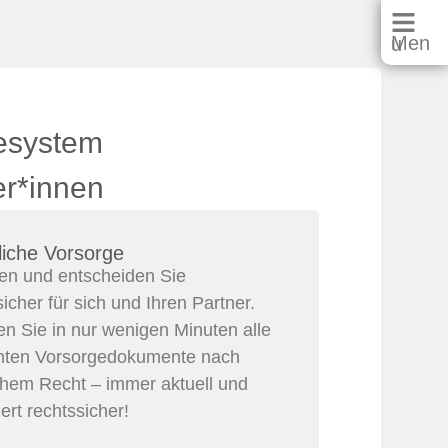
Menu
fesystem
er*innen
liche Vorsorge
Organisat
en und entscheiden Sie
Organisator
sicher für sich und Ihren Partner.
von entsc
len Sie in nur wenigen Minuten alle
Nothilfesy
nten Vorsorgedokumente nach
und ermögli
hem Recht – immer aktuell und
medizinisc
ert rechtssicher!